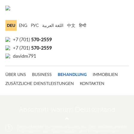
DEU
ENG
РУС
中文
हिन्दी
570-2559
+7 (701)
570-2559
+7 (701)
davidm791
BEHANDLUNG
ÜBER UNS
BUSINESS
IMMOBILIEN
ZUSÄTZLICHE DIENSTLEISTUNGEN
KONTAKTEN
Abschnitt warum Deutschland
Extra effektive Kundenbetreuung bei den weltberühmten
1
Professoren von Spitzenklasse, den kompetentesten