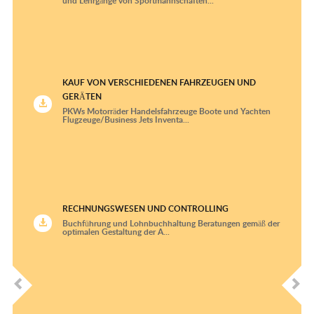
und Lehrgänge von Sportmannschaften...
Rheumatologie und klinische Immunologie
Strahlentherapie
Thoraxchirurgie
KAUF VON VERSCHIEDENEN FAHRZEUGEN UND
GERÄTEN
Urologie
PKWs Motorräder Handelsfahrzeuge Boote und Yachten
Flugzeuge/Business Jets Inventa...
Zahnkliniken
Zentren von Kinder- und Jugendmedizin
RECHNUNGSWESEN UND CONTROLLING
Buchführung und Lohnbuchhaltung Beratungen gemäß der
optimalen Gestaltung der A...