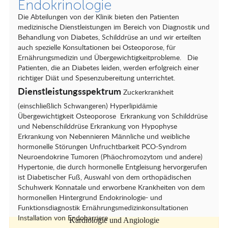
Endokrinologie
6
hoch technologischen Zentren mit ökologisch
unbedenklichen Materialien von extra hoher Qualität an.
Das Freiburg-Bad-Krozingen universitäre
Die Abteilungen von der Klinik bieten den Patienten
Herzzentrum
medizinische Dienstleistungen im Bereich von Diagnostik und
Behandlung von Diabetes, Schilddrüse an und wir erteilten
Dermatologie
auch spezielle Konsultationen bei Osteoporose, für
Ernährungsmedizin und Übergewichtigkeitprobleme. Die
Die Kliniken von Kinderonkologie und
Patienten, die an Diabetes leiden, werden erfolgreich einer
Hämatologie
richtiger Diät und Spesenzubereitung unterrichtet.
Dienstleistungsspektrum
Zuckerkrankheit
Die Kliniken von Neuropädiatrie und
Muskelerkrankungen
(einschließlich Schwangeren) Hyperlipidämie
Übergewichtigkeit Osteoporose Erkrankung von Schilddrüse
Endokrinologie
und Nebenschilddrüse Erkrankung von Hypophyse
Erkrankung von Nebennieren Männliche und weibliche
Gastroenterologie und Hepatologie
hormonelle Störungen Unfruchtbarkeit PCO-Syndrom
Neuroendokrine Tumoren (Phäochromozytom und andere)
Gynäkologie
Hypertonie, die durch hormonelle Entgleisung hervorgerufen
ist Diabetischer Fuß, Auswahl von dem orthopädischen
Herz-Gefäß-Chirurgie
Schuhwerk Konnatale und erworbene Krankheiten von dem
hormonellen Hintergrund Endokrinologie- und
HNO (Hals-Nasen-Ohren) Erkrankungen
Funktionsdiagnostik Ernährungsmedizinkonsultationen
Installation von Endobarriere
Kardiologie und Angiologie