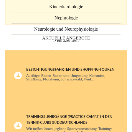
Kinderkardiologie
Nephrologie
Neurologie und Neurophysiologie
AKTUELLE ANGEBOTE
Neurozentren
Nuklearmedizin
Onkologie und Hämatologie
BESICHTIGUNGSFAHRTEN UND SHOPPING-TOUREN
Ophthalmologie
Ausflüge: Baden-Baden und Umgebung, Karlsruhe,
Straßburg, Pforzheim, Schwarzwald, Heid...
Orthopädie, Traumatologie und Sportmedizin
Plastische Chirurgie und Handchirurgie
Psychiatrie und Psychotherapie
TRAININGSLEHRGÄNGE (PRACTICE CAMPS) IN DEN
Pulmonologie
TENNIS-CLUBS SÜDDEUTSCHLANDS
Wir helfen Ihnen, jegliche Sportveranstaltung, Trainings
Radiologische Diagnostik