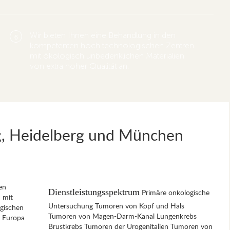
Wir bieten Ihnen eine Behandlung in den
6
kompetenten hoch technologischen Zentren
mit ökologisch unbedenklichen Materialien
von extra hoher Qualität an.
g, Heidelberg und München
en
Dienstleistungsspektrum
Primäre onkologische
 mit
Untersuchung Tumoren von Kopf und Hals
gischen
Tumoren von Magen-Darm-Kanal Lungenkrebs
n Europa
Brustkrebs Tumoren der Urogenitalien Tumoren von