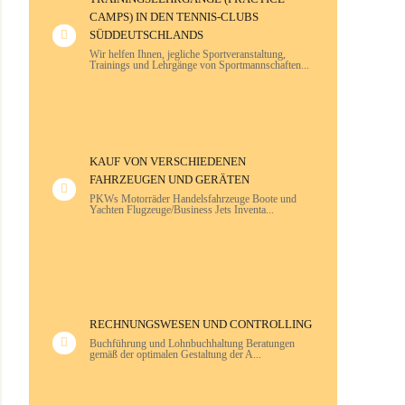
CAMPS) IN DEN TENNIS-CLUBS
Strahlentherapie
SÜDDEUTSCHLANDS
Wir helfen Ihnen, jegliche Sportveranstaltung,
Trainings und Lehrgänge von Sportmannschaften...
Thoraxchirurgie
Urologie
Zahnkliniken
KAUF VON VERSCHIEDENEN
Zentren von Kinder- und
FAHRZEUGEN UND GERÄTEN
Jugendmedizin
PKWs Motorräder Handelsfahrzeuge Boote und
Yachten Flugzeuge/Business Jets Inventa...
RECHNUNGSWESEN UND CONTROLLING
Buchführung und Lohnbuchhaltung Beratungen
gemäß der optimalen Gestaltung der A...