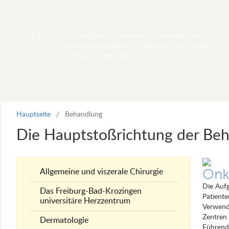
Für Sie werden die neusten Leistungen und
4
Entwicklungsarbeiten im Bereich von Medizin
zur Verfügung gestellt.
Hauptseite
/
Behandlung
Die Hauptstoßrichtung der Be
Onk
Allgemeine und viszerale Chirurgie
Die Auf
Das Freiburg-Bad-Krozingen
Patiente
universitäre Herzzentrum
Verwend
Zentren
Dermatologie
Führend