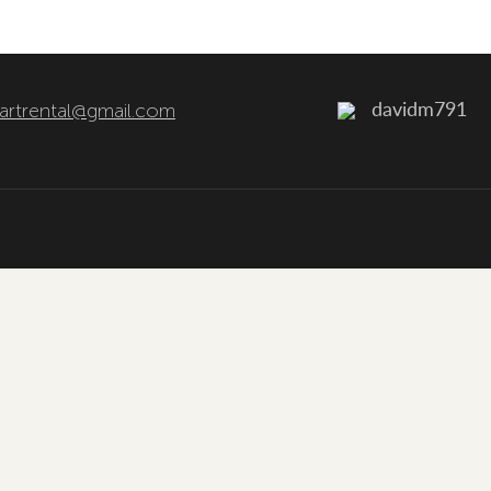
artrental@gmail.com
davidm791