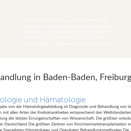
Dank der Verwendung der beschriebenen
5
Technologien ist die Diagnose extra präzise.
Behandlungsmethoden sind einzigartig und
Behandlungsergebnisse sogar von den
schwierigsten Diagnosen sind am höchsten.
handlung in Baden-Baden, Freibur
ologie und Hämatologie
gabe von der Hämatologieabteilung ist Diagnostik und Behandlung von d
n mit allen Arten der Krebskrankheiten entsprechend den Weltstandarten
ung der letzten Errungenschaften von Wissenschaft. Die größten onkolo
 in Deutschland Die größten Zentren von Knochenmarktransplantation i
e Spezialisten-Hämatologen und Onkologen Behandlungsmethoden Die