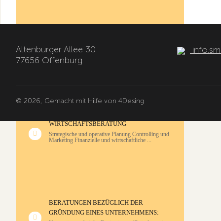
STEUERBERATUNG
Altenburger Allee 30
info.sm
Vorbereitung aller Arten von Steuererklärungen für
Unternehmen und Privatpersonen Ber...
77656 Offenburg
© 2026, Gemacht mit Hilfe von
4Desing
WIRTSCHAFTSBERATUNG
Strategische und operative Planung Controlling und
Marketing Finanzielle und wirtschaftliche ...
BERATUNGEN BEZÜGLICH DER
GRÜNDUNG EINES UNTERNEHMENS: