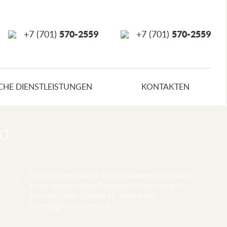
570-2559
570-2559
+7 (701)
+7 (701)
CHE DIENSTLEISTUNGEN
KONTAKTEN
nd
Deutschland hat die ausgestattetesten Kliniken
3
in der ganzen Welt. Deutsche Einrichtung ist
sowohl nach Qualität als auch nach
Einmaligkeit unerreicht.