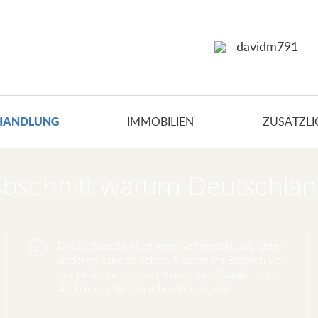
davidm791
HANDLUNG
IMMOBILIEN
ZUSÄTZLI
bschnitt warum Deutschla
Deutschland besitzt eine Spitzenstellung unter
2
anderen europäischen Staaten im Bereich von
der Heilkunde sowohl nach der Qualität, als
auch nach der Verschiedenartigkeit.