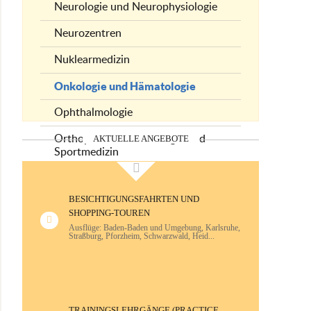
Neurologie und Neurophysiologie
Neurozentren
Nuklearmedizin
Onkologie und Hämatologie
Ophthalmologie
Orthopädie, Traumatologie und
AKTUELLE ANGEBOTE
Sportmedizin
Plastische Chirurgie und
Handchirurgie
BESICHTIGUNGSFAHRTEN UND
SHOPPING-TOUREN
Psychiatrie und Psychotherapie
Ausflüge: Baden-Baden und Umgebung, Karlsruhe,
Straßburg, Pforzheim, Schwarzwald, Heid...
Pulmonologie
Radiologische Diagnostik
Rheumatologie und klinische
Immunologie
TRAININGSLEHRGÄNGE (PRACTICE