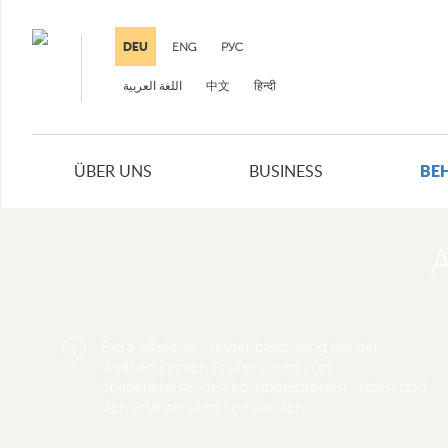
DEU
ENG
РУС
中文
हिन्दी
BE
ÜBER UNS
BUSINESS
A
Extra effektive Kundenbetreuung bei den
1
weltberühmten Professoren von
Spitzenklasse, den kompetentesten Ärzten und
den erfahrensten Spezialisten.