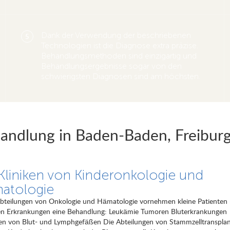
Dank der Verwendung der beschriebenen
5
Technologien ist die Diagnose extra präzise.
Behandlungsmethoden sind einzigartig und
Behandlungsergebnisse sogar von den
schwierigsten Diagnosen sind am höchsten.
handlung in Baden-Baden, Freibur
Kliniken von Kinderonkologie und
atologie
Abteilungen von Onkologie und Hämatologie vornehmen kleine Patienten 
en Erkrankungen eine Behandlung: Leukämie Tumoren Bluterkrankungen
en von Blut- und Lymphgefäßen Die Abteilungen von Stammzelltransplan