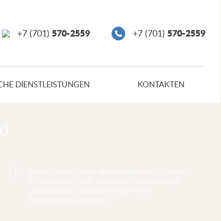
570-2559
570-2559
+7 (701)
+7 (701)
CHE DIENSTLEISTUNGEN
KONTAKTEN
nd
Deutschland hat die ausgestattetesten Kliniken
3
in der ganzen Welt. Deutsche Einrichtung ist
sowohl nach Qualität als auch nach
Einmaligkeit unerreicht.