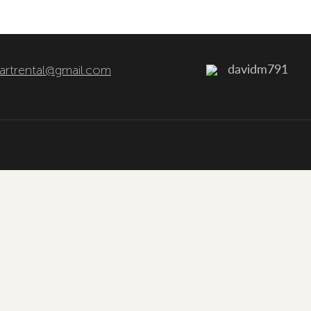
artrental@gmail.com
davidm791