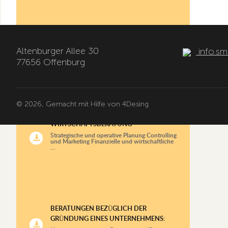
STEUERBERATUNG
Altenburger Allee 30
info.sm
Vorbereitung aller Arten von Steuererklärungen
für Unternehmen und Privatpersonen Ber...
77656 Offenburg
© 2026, Gemacht mit Hilfe von
4Desing
WIRTSCHAFTSBERATUNG
Strategische und operative Planung Controlling
und Marketing Finanzielle und wirtschaftliche
...
BERATUNGEN BEZÜGLICH DER
GRÜNDUNG EINES UNTERNEHMENS: