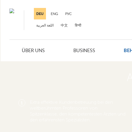
DEU
ENG
РУС
中文
हिन्दी
BE
ÜBER UNS
BUSINESS
A
Extra effektive Kundenbetreuung bei den
1
weltberühmten Professoren von
Spitzenklasse, den kompetentesten Ärzten und
den erfahrensten Spezialisten.