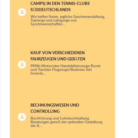
CAMPS) IN DEN TENNIS-CLUBS
SÜDDEUTSCHLANDS
Strahlentherapie
Wir helfen Ihnen, jegliche Sportveranstaltung,
Trainings und Lehrgänge von
Thoraxchirurgie
Sportmannschaften...
Urologie
Zahnkliniken
KAUF VON VERSCHIEDENEN
Zentren von Kinder- und
FAHRZEUGEN UND GERÄTEN
Jugendmedizin
PKWs Motorräder Handelsfahrzeuge Boote
und Yachten Flugzeuge/Business Jets
Inventa...
RECHNUNGSWESEN UND
CONTROLLING
Buchführung und Lohnbuchhaltung
Beratungen gemäß der optimalen Gestaltung
der A...