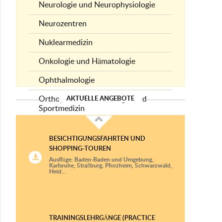
Neurologie und Neurophysiologie
Neurozentren
Nuklearmedizin
Onkologie und Hämatologie
Ophthalmologie
Orthopädie, Traumatologie und
AKTUELLE ANGEBOTE
Sportmedizin
Plastische Chirurgie und
Handchirurgie
BESICHTIGUNGSFAHRTEN UND
SHOPPING-TOUREN
Psychiatrie und Psychotherapie
Ausflüge: Baden-Baden und Umgebung,
Karlsruhe, Straßburg, Pforzheim, Schwarzwald,
Heid...
Pulmonologie
Radiologische Diagnostik
Rheumatologie und klinische
TRAININGSLEHRGÄNGE (PRACTICE
Immunologie