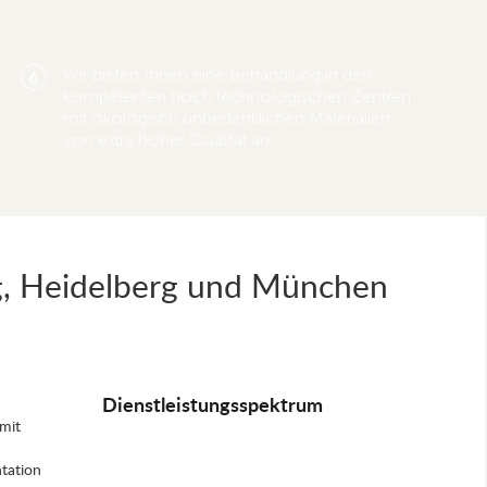
Wir bieten Ihnen eine Behandlung in den
6
kompetenten hoch technologischen Zentren
mit ökologisch unbedenklichen Materialien
von extra hoher Qualität an.
g, Heidelberg und München
Dienstleistungsspektrum
mit
tation