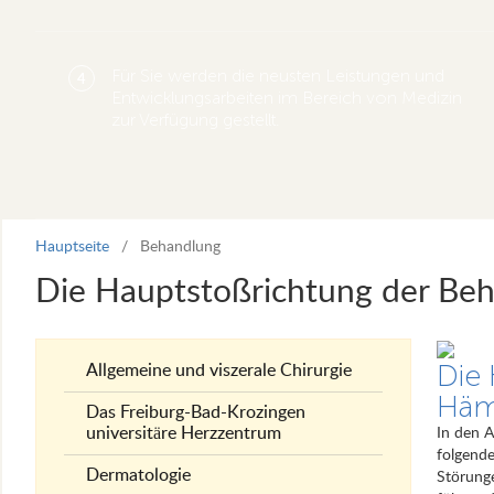
Für Sie werden die neusten Leistungen und
4
Entwicklungsarbeiten im Bereich von Medizin
zur Verfügung gestellt.
Hauptseite
/
Behandlung
Die Hauptstoßrichtung der Be
Die 
Allgemeine und viszerale Chirurgie
Häm
Das Freiburg-Bad-Krozingen
universitäre Herzzentrum
In den 
folgend
Dermatologie
Störung