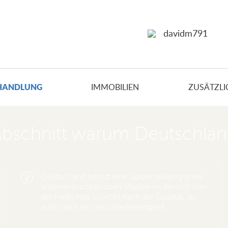
davidm791
HANDLUNG
IMMOBILIEN
ZUSÄTZLI
bschnitt warum Deutschla
Deutschland besitzt eine Spitzenstellung unter
2
anderen europäischen Staaten im Bereich von
der Heilkunde sowohl nach der Qualität, als
auch nach der Verschiedenartigkeit.